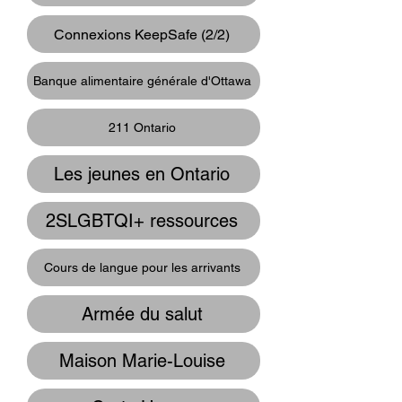
Connexions KeepSafe (2/2)
Banque alimentaire générale d'Ottawa
211 Ontario
Les jeunes en Ontario
2SLGBTQI+ ressources
Cours de langue pour les arrivants
Armée du salut
Maison Marie-Louise