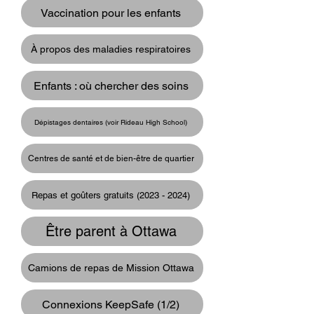
Vaccination pour les enfants
À propos des maladies respiratoires
Enfants : où chercher des soins
Dépistages dentaires (voir Rideau High School)
Centres de santé et de bien-être de quartier
Repas et goûters gratuits (2023 - 2024)
Être parent à Ottawa
Camions de repas de Mission Ottawa
Connexions KeepSafe (1/2)