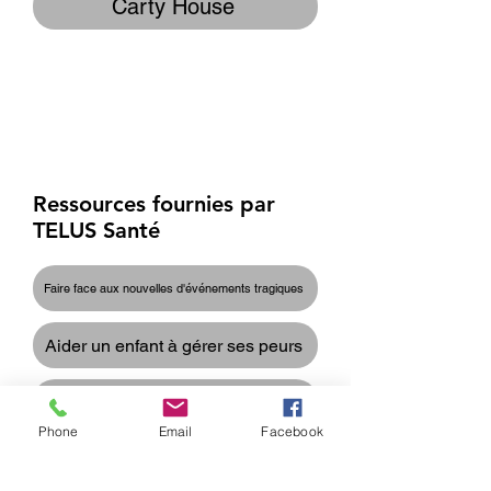
Carty House
Aperçu des services et
des fournisseurs pour les
nouveaux arrivants
Ressources fournies par
TELUS Santé
Faire face aux nouvelles d'événements tragiques
Aider un enfant à gérer ses peurs
Aider votre adolescent à faire face
Phone
Email
Facebook
Reconnaître l'impact du traumatisme